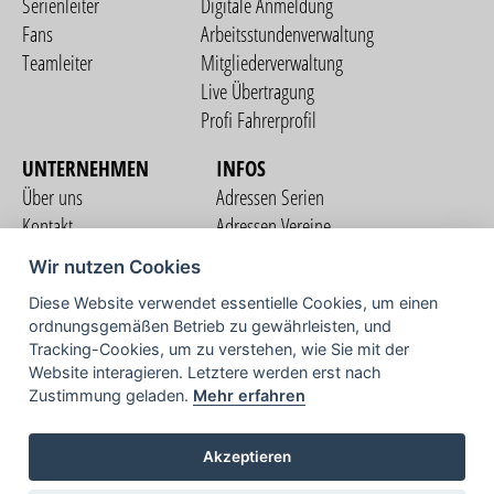
Serienleiter
Digitale Anmeldung
Fans
Arbeitsstundenverwaltung
Teamleiter
Mitgliederverwaltung
Live Übertragung
Profi Fahrerprofil
UNTERNEHMEN
INFOS
Über uns
Adressen Serien
Kontakt
Adressen Vereine
Nutzungsbedingungen
Adressen Teams
Wir nutzen Cookies
Datenschutzerklärung
Streckenverzeichnis
Diese Website verwendet essentielle Cookies, um einen
Impressum
ordnungsgemäßen Betrieb zu gewährleisten, und
COMMUNITY
Tracking-Cookies, um zu verstehen, wie Sie mit der
Website interagieren. Letztere werden erst nach
Zustimmung geladen.
Mehr erfahren
TV
Akzeptieren