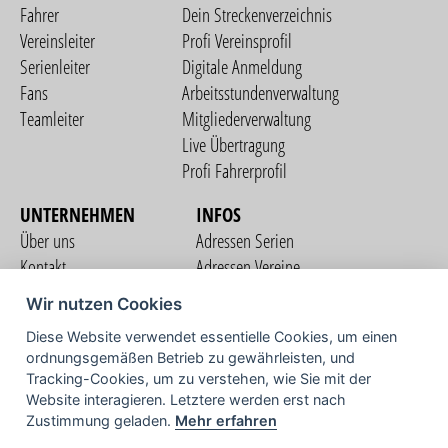
Fahrer
Dein Streckenverzeichnis
Vereinsleiter
Profi Vereinsprofil
Serienleiter
Digitale Anmeldung
Fans
Arbeitsstundenverwaltung
Teamleiter
Mitgliederverwaltung
Live Übertragung
Profi Fahrerprofil
UNTERNEHMEN
INFOS
Über uns
Adressen Serien
Kontakt
Adressen Vereine
Nutzungsbedingungen
Adressen Teams
Wir nutzen Cookies
Datenschutzerklärung
Streckenverzeichnis
Diese Website verwendet essentielle Cookies, um einen
Impressum
ordnungsgemäßen Betrieb zu gewährleisten, und
COMMUNITY
Tracking-Cookies, um zu verstehen, wie Sie mit der
Website interagieren. Letztere werden erst nach
Zustimmung geladen.
Mehr erfahren
TV