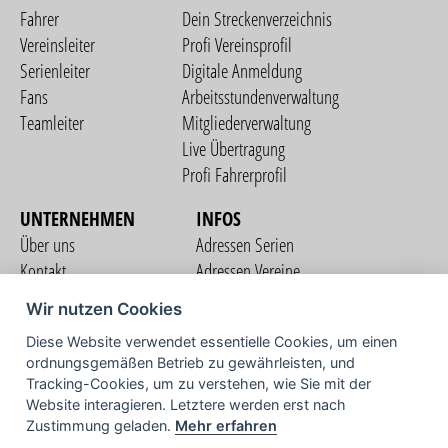
Fahrer
Dein Streckenverzeichnis
Vereinsleiter
Profi Vereinsprofil
Serienleiter
Digitale Anmeldung
Fans
Arbeitsstundenverwaltung
Teamleiter
Mitgliederverwaltung
Live Übertragung
Profi Fahrerprofil
UNTERNEHMEN
INFOS
Über uns
Adressen Serien
Kontakt
Adressen Vereine
Nutzungsbedingungen
Adressen Teams
Wir nutzen Cookies
Datenschutzerklärung
Streckenverzeichnis
Diese Website verwendet essentielle Cookies, um einen
Impressum
COMMUNITY
ordnungsgemäßen Betrieb zu gewährleisten, und
Tracking-Cookies, um zu verstehen, wie Sie mit der
Website interagieren. Letztere werden erst nach
Zustimmung geladen.
Mehr erfahren