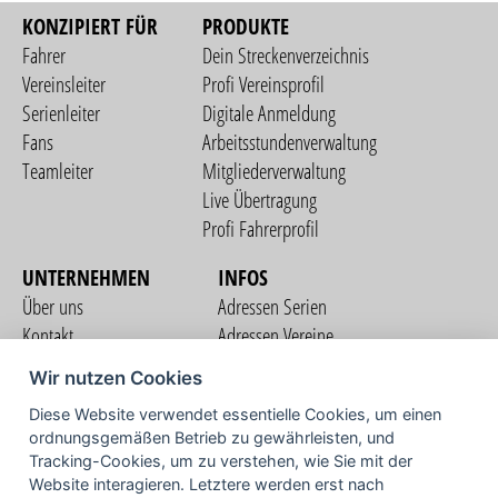
KONZIPIERT FÜR
PRODUKTE
Fahrer
Dein Streckenverzeichnis
Vereinsleiter
Profi Vereinsprofil
Serienleiter
Digitale Anmeldung
Fans
Arbeitsstundenverwaltung
Teamleiter
Mitgliederverwaltung
Live Übertragung
Profi Fahrerprofil
UNTERNEHMEN
INFOS
Über uns
Adressen Serien
Kontakt
Adressen Vereine
Nutzungsbedingungen
Adressen Teams
Wir nutzen Cookies
Datenschutzerklärung
Streckenverzeichnis
Diese Website verwendet essentielle Cookies, um einen
Impressum
COMMUNITY
ordnungsgemäßen Betrieb zu gewährleisten, und
Tracking-Cookies, um zu verstehen, wie Sie mit der
Website interagieren. Letztere werden erst nach