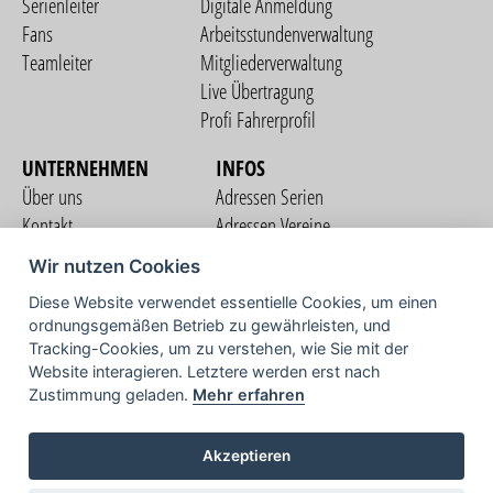
Serienleiter
Digitale Anmeldung
Fans
Arbeitsstundenverwaltung
Teamleiter
Mitgliederverwaltung
Live Übertragung
Profi Fahrerprofil
UNTERNEHMEN
INFOS
Über uns
Adressen Serien
Kontakt
Adressen Vereine
Nutzungsbedingungen
Adressen Teams
Wir nutzen Cookies
Datenschutzerklärung
Streckenverzeichnis
Diese Website verwendet essentielle Cookies, um einen
Impressum
ordnungsgemäßen Betrieb zu gewährleisten, und
COMMUNITY
Tracking-Cookies, um zu verstehen, wie Sie mit der
Website interagieren. Letztere werden erst nach
Zustimmung geladen.
Mehr erfahren
TV
Akzeptieren