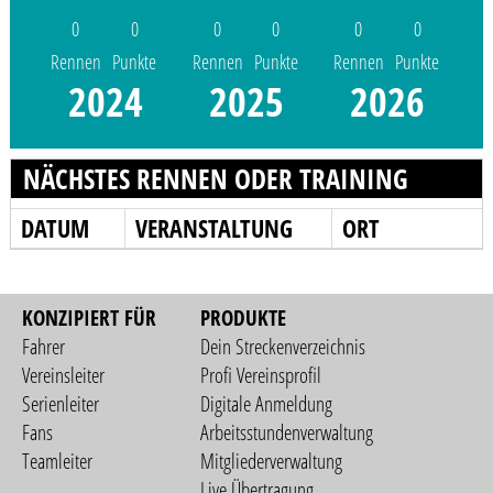
0
0
0
0
0
0
Rennen
Punkte
Rennen
Punkte
Rennen
Punkte
2024
2025
2026
NÄCHSTES RENNEN ODER TRAINING
DATUM
VERANSTALTUNG
ORT
KONZIPIERT FÜR
PRODUKTE
Fahrer
Dein Streckenverzeichnis
Vereinsleiter
Profi Vereinsprofil
Serienleiter
Digitale Anmeldung
Fans
Arbeitsstundenverwaltung
Teamleiter
Mitgliederverwaltung
Live Übertragung