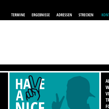
TERMINE
ERGEBNISSE
ADRESSEN
STRECKEN
KONT
A
W
V
T
F