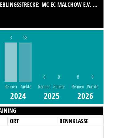
IEBLINGSSTRECKE:
MC EC MALCHOW E.V. IM ADMV
3
98
0
0
0
0
Rennen
Punkte
Rennen
Punkte
Rennen
Punkte
2024
2025
2026
AINING
ORT
RENNKLASSE