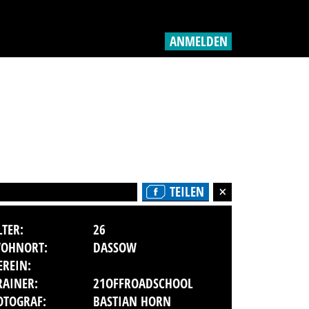
ANMELDEN
TEILEN
LTER:
26
OHNORT:
DASSOW
EREIN:
RAINER:
21OFFROADSCHOOL
OTOGRAF:
BASTIAN HORN