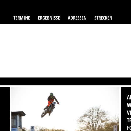
TERMINE
ERGEBNISSE
ADRESSEN
STRECKEN
A
W
V
T
F