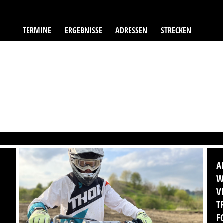
TERMINE
ERGEBNISSE
ADRESSEN
STRECKEN
A
W
V
T
F