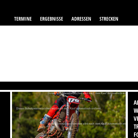
TERMINE
ERGEBNISSE
ADRESSEN
STRECKEN
A
W
V
T
F