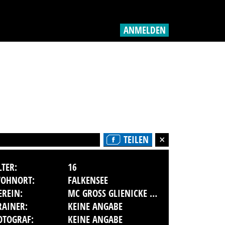
ANMELDEN
TEILEN
LTER:
16
OHNORT:
FALKENSEE
EREIN:
MC GROSS GLIENICKE E.V.
RAINER:
KEINE ANGABE
OTOGRAF:
KEINE ANGABE