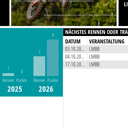
L
NÄCHSTES RENNEN ODER TRA
4
DATUM
VERANSTALTUNG
03.10.2026
LMBB
7
04.10.2026
LMBB
17.10.2026
LMBB
1
0
Rennen
Punkte
Rennen
Punkte
2025
2026