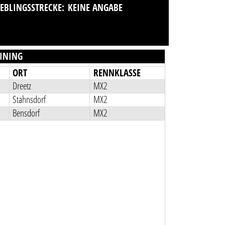
IEBLINGSSTRECKE:
KEINE ANGABE
INING
ORT
RENNKLASSE
Dreetz
MX2
Stahnsdorf
MX2
Bensdorf
MX2