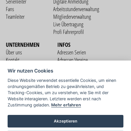
Serienleiter
Digitale Anmeldung
Fans
Arbeitsstundenverwaltung
Teamleiter
Mitgliederverwaltung
Live Übertragung
Profi Fahrerprofil
UNTERNEHMEN
INFOS
Über uns
Adressen Serien
Kontakt
Adressen Vereine
Nutzungsbedingungen
Adressen Teams
Wir nutzen Cookies
Datenschutzerklärung
Streckenverzeichnis
Diese Website verwendet essentielle Cookies, um einen
Impressum
ordnungsgemäßen Betrieb zu gewährleisten, und
COMMUNITY
Tracking-Cookies, um zu verstehen, wie Sie mit der
Website interagieren. Letztere werden erst nach
Zustimmung geladen.
Mehr erfahren
TV
Akzeptieren