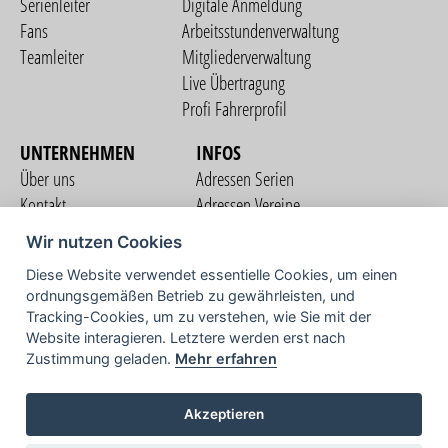
Serienleiter
Digitale Anmeldung
Fans
Arbeitsstundenverwaltung
Teamleiter
Mitgliederverwaltung
Live Übertragung
Profi Fahrerprofil
UNTERNEHMEN
INFOS
Über uns
Adressen Serien
Kontakt
Adressen Vereine
Nutzungsbedingungen
Adressen Teams
Wir nutzen Cookies
Datenschutzerklärung
Streckenverzeichnis
Diese Website verwendet essentielle Cookies, um einen
Impressum
ordnungsgemäßen Betrieb zu gewährleisten, und
COMMUNITY
Tracking-Cookies, um zu verstehen, wie Sie mit der
Website interagieren. Letztere werden erst nach
Zustimmung geladen.
Mehr erfahren
TV
Akzeptieren