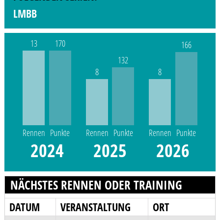
LMBB
13
170
166
132
8
8
Rennen
Punkte
Rennen
Punkte
Rennen
Punkte
2024
2025
2026
NÄCHSTES RENNEN ODER TRAINING
DATUM
VERANSTALTUNG
ORT