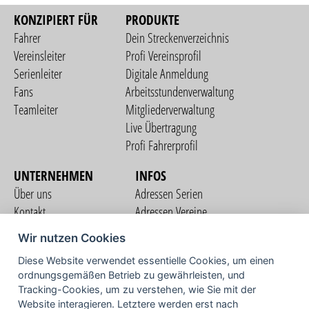
KONZIPIERT FÜR
PRODUKTE
Fahrer
Dein Streckenverzeichnis
Vereinsleiter
Profi Vereinsprofil
Serienleiter
Digitale Anmeldung
Fans
Arbeitsstundenverwaltung
Teamleiter
Mitgliederverwaltung
Live Übertragung
Profi Fahrerprofil
UNTERNEHMEN
INFOS
Über uns
Adressen Serien
Kontakt
Adressen Vereine
Nutzungsbedingungen
Adressen Teams
Wir nutzen Cookies
Datenschutzerklärung
Streckenverzeichnis
Diese Website verwendet essentielle Cookies, um einen
Impressum
COMMUNITY
ordnungsgemäßen Betrieb zu gewährleisten, und
Tracking-Cookies, um zu verstehen, wie Sie mit der
Website interagieren. Letztere werden erst nach