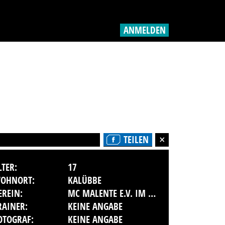
ANMELDEN
TEILEN
LTER:
17
OHNORT:
KALÜBBE
EREIN:
MC MALENTE E.V. IM ADAC
RAINER:
KEINE ANGABE
OTOGRAF:
KEINE ANGABE