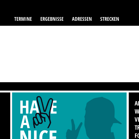
TERMINE
ERGEBNISSE
ADRESSEN
STRECKEN
A
W
V
T
F