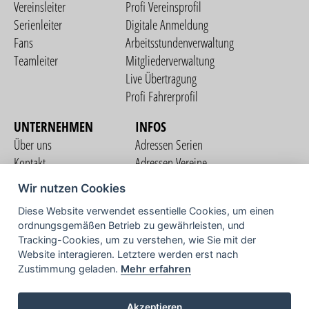
Vereinsleiter
Profi Vereinsprofil
Serienleiter
Digitale Anmeldung
Fans
Arbeitsstundenverwaltung
Teamleiter
Mitgliederverwaltung
Live Übertragung
Profi Fahrerprofil
UNTERNEHMEN
INFOS
Über uns
Adressen Serien
Kontakt
Adressen Vereine
Nutzungsbedingungen
Adressen Teams
Wir nutzen Cookies
Datenschutzerklärung
Streckenverzeichnis
Diese Website verwendet essentielle Cookies, um einen
Impressum
ordnungsgemäßen Betrieb zu gewährleisten, und
COMMUNITY
Tracking-Cookies, um zu verstehen, wie Sie mit der
Website interagieren. Letztere werden erst nach
Zustimmung geladen.
Mehr erfahren
TV
Akzeptieren