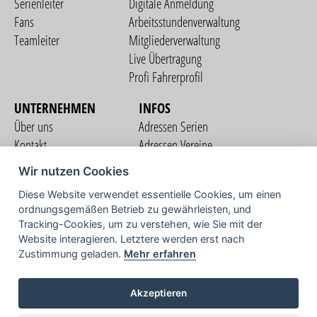
Serienleiter
Digitale Anmeldung
Fans
Arbeitsstundenverwaltung
Teamleiter
Mitgliederverwaltung
Live Übertragung
Profi Fahrerprofil
UNTERNEHMEN
INFOS
Über uns
Adressen Serien
Kontakt
Adressen Vereine
Nutzungsbedingungen
Adressen Teams
Wir nutzen Cookies
Datenschutzerklärung
Streckenverzeichnis
Diese Website verwendet essentielle Cookies, um einen
Impressum
ordnungsgemäßen Betrieb zu gewährleisten, und
COMMUNITY
Tracking-Cookies, um zu verstehen, wie Sie mit der
Website interagieren. Letztere werden erst nach
Zustimmung geladen.
Mehr erfahren
TV
Akzeptieren