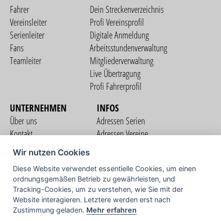
Fahrer
Dein Streckenverzeichnis
Vereinsleiter
Profi Vereinsprofil
Serienleiter
Digitale Anmeldung
Fans
Arbeitsstundenverwaltung
Teamleiter
Mitgliederverwaltung
Live Übertragung
Profi Fahrerprofil
UNTERNEHMEN
INFOS
Über uns
Adressen Serien
Kontakt
Adressen Vereine
Nutzungsbedingungen
Adressen Teams
Wir nutzen Cookies
Datenschutzerklärung
Streckenverzeichnis
Diese Website verwendet essentielle Cookies, um einen
Impressum
COMMUNITY
ordnungsgemäßen Betrieb zu gewährleisten, und
Tracking-Cookies, um zu verstehen, wie Sie mit der
Website interagieren. Letztere werden erst nach
Zustimmung geladen.
Mehr erfahren