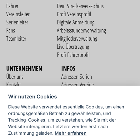
Fahrer
Dein Streckenverzeichnis
Vereinsleiter
Profi Vereinsprofil
Serienleiter
Digitale Anmeldung
Fans
Arbeitsstundenverwaltung
Teamleiter
Mitgliederverwaltung
Live Übertragung
Profi Fahrerprofil
UNTERNEHMEN
INFOS
Über uns
Adressen Serien
Kontakt
Adressen Vereine
Nutzungsbedingungen
Adressen Teams
Wir nutzen Cookies
Datenschutzerklärung
Streckenverzeichnis
Diese Website verwendet essentielle Cookies, um einen
Impressum
COMMUNITY
ordnungsgemäßen Betrieb zu gewährleisten, und
Tracking-Cookies, um zu verstehen, wie Sie mit der
Website interagieren. Letztere werden erst nach
Zustimmung geladen.
Mehr erfahren