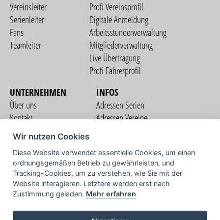
Vereinsleiter
Profi Vereinsprofil
Serienleiter
Digitale Anmeldung
Fans
Arbeitsstundenverwaltung
Teamleiter
Mitgliederverwaltung
Live Übertragung
Profi Fahrerprofil
UNTERNEHMEN
INFOS
Über uns
Adressen Serien
Kontakt
Adressen Vereine
Nutzungsbedingungen
Adressen Teams
Wir nutzen Cookies
Datenschutzerklärung
Streckenverzeichnis
Diese Website verwendet essentielle Cookies, um einen
Impressum
COMMUNITY
ordnungsgemäßen Betrieb zu gewährleisten, und
Tracking-Cookies, um zu verstehen, wie Sie mit der
Website interagieren. Letztere werden erst nach
Zustimmung geladen.
Mehr erfahren
TV