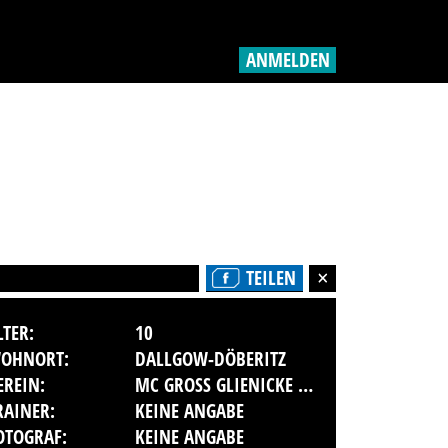
ANMELDEN
TEILEN
LTER:
10
OHNORT:
DALLGOW-DÖBERITZ
EREIN:
MC GROSS GLIENICKE E.V.
RAINER:
KEINE ANGABE
OTOGRAF:
KEINE ANGABE