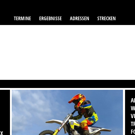
TERMINE
ERGEBNISSE
ADRESSEN
STRECKEN
A
W
V
T
F
SX