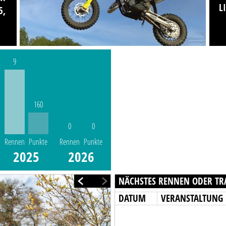
L
5,
9
160
0
0
Rennen
Punkte
Rennen
Punkte
2025
2026
NÄCHSTES RENNEN ODER TR
DATUM
VERANSTALTUNG