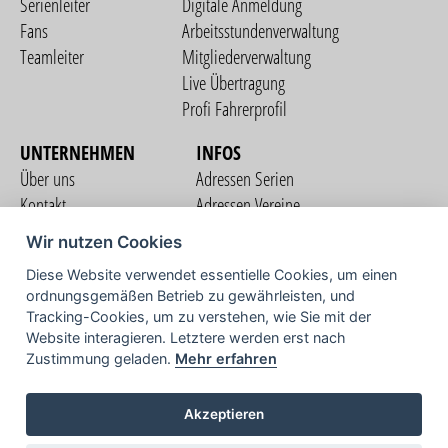
Serienleiter
Digitale Anmeldung
Fans
Arbeitsstundenverwaltung
Teamleiter
Mitgliederverwaltung
Live Übertragung
Profi Fahrerprofil
UNTERNEHMEN
INFOS
Über uns
Adressen Serien
Kontakt
Adressen Vereine
Nutzungsbedingungen
Adressen Teams
Wir nutzen Cookies
Datenschutzerklärung
Streckenverzeichnis
Diese Website verwendet essentielle Cookies, um einen
Impressum
ordnungsgemäßen Betrieb zu gewährleisten, und
COMMUNITY
Tracking-Cookies, um zu verstehen, wie Sie mit der
Website interagieren. Letztere werden erst nach
Zustimmung geladen.
Mehr erfahren
TV
Akzeptieren