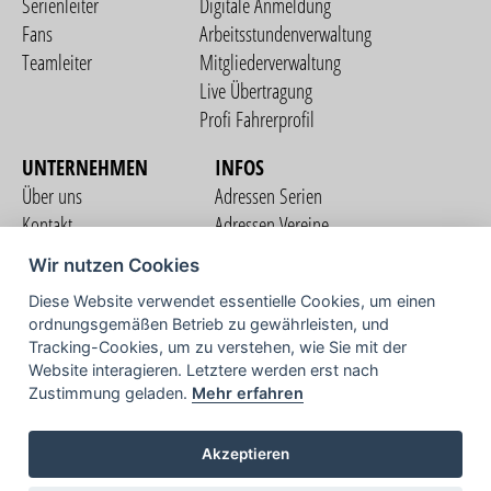
Serienleiter
Digitale Anmeldung
Fans
Arbeitsstundenverwaltung
Teamleiter
Mitgliederverwaltung
Live Übertragung
Profi Fahrerprofil
UNTERNEHMEN
INFOS
Über uns
Adressen Serien
Kontakt
Adressen Vereine
Nutzungsbedingungen
Adressen Teams
Wir nutzen Cookies
Datenschutzerklärung
Streckenverzeichnis
Diese Website verwendet essentielle Cookies, um einen
Impressum
ordnungsgemäßen Betrieb zu gewährleisten, und
COMMUNITY
Tracking-Cookies, um zu verstehen, wie Sie mit der
Website interagieren. Letztere werden erst nach
Zustimmung geladen.
Mehr erfahren
TV
Akzeptieren