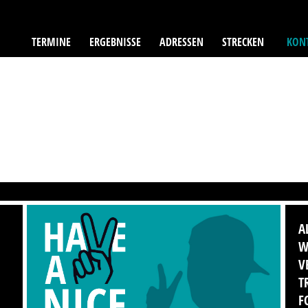
TERMINE
ERGEBNISSE
ADRESSEN
STRECKEN
KONT
A
W
V
T
F