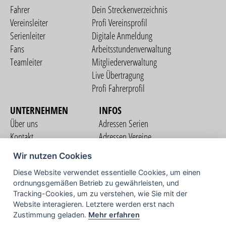
Fahrer
Dein Streckenverzeichnis
Vereinsleiter
Profi Vereinsprofil
Serienleiter
Digitale Anmeldung
Fans
Arbeitsstundenverwaltung
Teamleiter
Mitgliederverwaltung
Live Übertragung
Profi Fahrerprofil
UNTERNEHMEN
INFOS
Über uns
Adressen Serien
Kontakt
Adressen Vereine
Nutzungsbedingungen
Adressen Teams
Wir nutzen Cookies
Datenschutzerklärung
Streckenverzeichnis
Diese Website verwendet essentielle Cookies, um einen
Impressum
COMMUNITY
ordnungsgemäßen Betrieb zu gewährleisten, und
Tracking-Cookies, um zu verstehen, wie Sie mit der
Website interagieren. Letztere werden erst nach
Zustimmung geladen.
Mehr erfahren