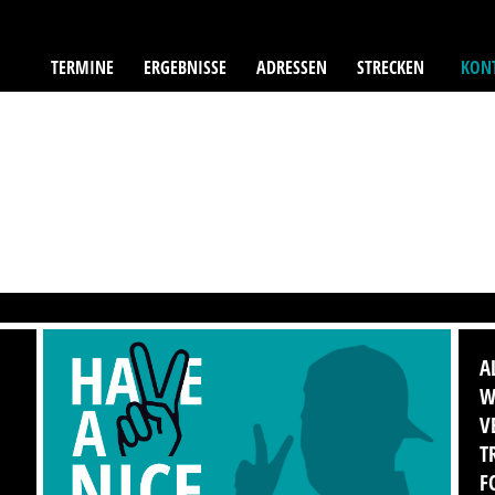
TERMINE
ERGEBNISSE
ADRESSEN
STRECKEN
KONT
A
W
V
T
F