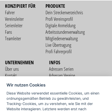
KONZIPIERT FÜR
PRODUKTE
Fahrer
Dein Streckenverzeichnis
Vereinsleiter
Profi Vereinsprofil
Serienleiter
Digitale Anmeldung
Fans
Arbeitsstundenverwaltung
Teamleiter
Mitgliederverwaltung
Live Übertragung
Profi Fahrerprofil
UNTERNEHMEN
INFOS
Über uns
Adressen Serien
Kontakt
Adressen Vereine
Nutzungsbedingungen
Adressen Teams
Wir nutzen Cookies
Datenschutzerklärung
Streckenverzeichnis
Diese Website verwendet essentielle Cookies, um einen
Impressum
COMMUNITY
ordnungsgemäßen Betrieb zu gewährleisten, und
Tracking-Cookies, um zu verstehen, wie Sie mit der
Website interagieren. Letztere werden erst nach