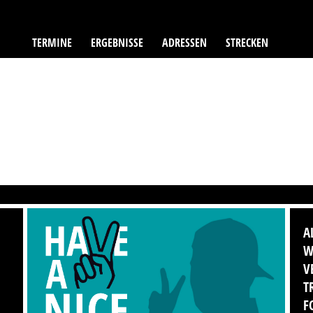
TERMINE
ERGEBNISSE
ADRESSEN
STRECKEN
A
W
V
T
F