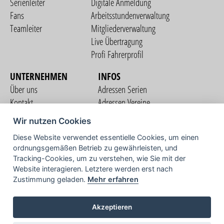
Serienleiter
Digitale Anmeldung
Fans
Arbeitsstundenverwaltung
Teamleiter
Mitgliederverwaltung
Live Übertragung
Profi Fahrerprofil
UNTERNEHMEN
INFOS
Über uns
Adressen Serien
Kontakt
Adressen Vereine
Nutzungsbedingungen
Adressen Teams
Wir nutzen Cookies
Datenschutzerklärung
Streckenverzeichnis
Diese Website verwendet essentielle Cookies, um einen
Impressum
ordnungsgemäßen Betrieb zu gewährleisten, und
COMMUNITY
Tracking-Cookies, um zu verstehen, wie Sie mit der
Website interagieren. Letztere werden erst nach
Zustimmung geladen.
Mehr erfahren
TV
Akzeptieren