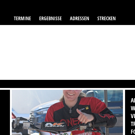
TERMINE
ERGEBNISSE
ADRESSEN
STRECKEN
A
W
V
T
F