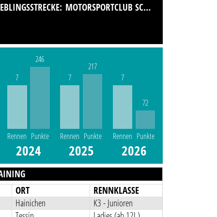
IEBLINGSSTRECKE:
MOTORSPORTCLUB SCHWEDT IM ADAC E.V.
246
217
7
7
7
72
Rennen
Punkte
Rennen
Punkte
Rennen
Punkte
2024
2025
2026
AINING
ORT
RENNKLASSE
Hainichen
K3 - Junioren
Tessin
Ladies (ab 12J.)