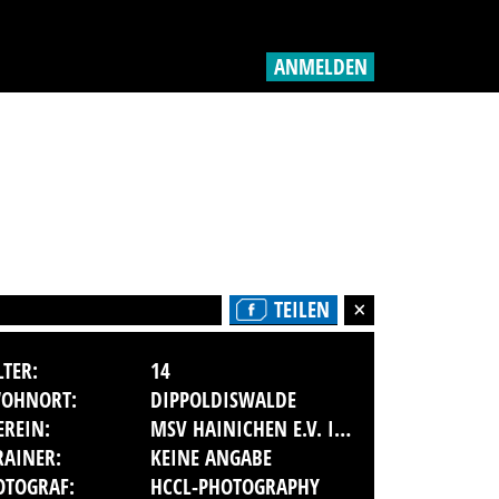
ANMELDEN
TEILEN
LTER:
14
OHNORT:
DIPPOLDISWALDE
EREIN:
MSV HAINICHEN E.V. IM ADAC
RAINER:
KEINE ANGABE
OTOGRAF:
HCCL-PHOTOGRAPHY