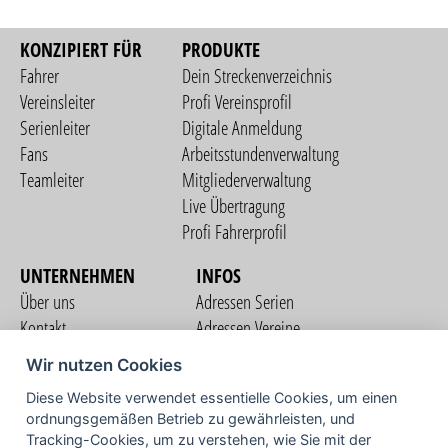
KONZIPIERT FÜR
PRODUKTE
Fahrer
Dein Streckenverzeichnis
Vereinsleiter
Profi Vereinsprofil
Serienleiter
Digitale Anmeldung
Fans
Arbeitsstundenverwaltung
Teamleiter
Mitgliederverwaltung
Live Übertragung
Profi Fahrerprofil
UNTERNEHMEN
INFOS
Über uns
Adressen Serien
Kontakt
Adressen Vereine
Nutzungsbedingungen
Adressen Teams
Wir nutzen Cookies
Datenschutzerklärung
Streckenverzeichnis
Diese Website verwendet essentielle Cookies, um einen
Impressum
ordnungsgemäßen Betrieb zu gewährleisten, und
COMMUNITY
Tracking-Cookies, um zu verstehen, wie Sie mit der