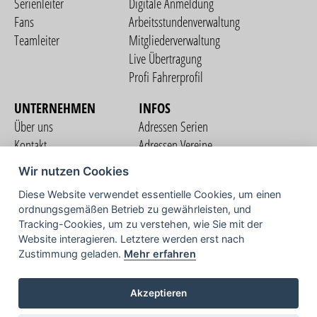
Serienleiter
Digitale Anmeldung
Fans
Arbeitsstundenverwaltung
Teamleiter
Mitgliederverwaltung
Live Übertragung
Profi Fahrerprofil
UNTERNEHMEN
INFOS
Über uns
Adressen Serien
Kontakt
Adressen Vereine
Nutzungsbedingungen
Adressen Teams
Wir nutzen Cookies
Datenschutzerklärung
Streckenverzeichnis
Diese Website verwendet essentielle Cookies, um einen
Impressum
ordnungsgemäßen Betrieb zu gewährleisten, und
COMMUNITY
Tracking-Cookies, um zu verstehen, wie Sie mit der
Website interagieren. Letztere werden erst nach
Zustimmung geladen.
Mehr erfahren
TV
Akzeptieren