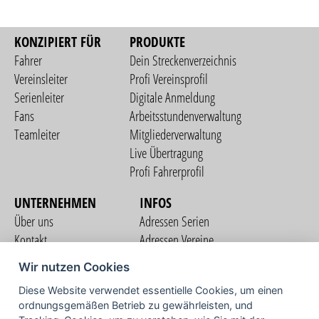
KONZIPIERT FÜR
PRODUKTE
Fahrer
Dein Streckenverzeichnis
Vereinsleiter
Profi Vereinsprofil
Serienleiter
Digitale Anmeldung
Fans
Arbeitsstundenverwaltung
Teamleiter
Mitgliederverwaltung
Live Übertragung
Profi Fahrerprofil
UNTERNEHMEN
INFOS
Über uns
Adressen Serien
Kontakt
Adressen Vereine
Nutzungsbedingungen
Adressen Teams
Wir nutzen Cookies
Datenschutzerklärung
Streckenverzeichnis
Diese Website verwendet essentielle Cookies, um einen
Impressum
ordnungsgemäßen Betrieb zu gewährleisten, und
COMMUNITY