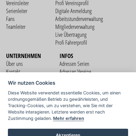
Vereinsleiter
Profi Vereinsprofil
Serienleiter
Digitale Anmeldung
Fans
Arbeitsstundenverwaltung
Teamleiter
Mitgliederverwaltung
Live Übertragung
Profi Fahrerprofil
UNTERNEHMEN
INFOS
Über uns
Adressen Serien
Kontakt
Adressen Vereine
Nutzungsbedingungen
Adressen Teams
Wir nutzen Cookies
Datenschutzerklärung
Streckenverzeichnis
Diese Website verwendet essentielle Cookies, um einen
Impressum
ordnungsgemäßen Betrieb zu gewährleisten, und
COMMUNITY
Tracking-Cookies, um zu verstehen, wie Sie mit der
Website interagieren. Letztere werden erst nach
Zustimmung geladen.
Mehr erfahren
TV
Akzeptieren