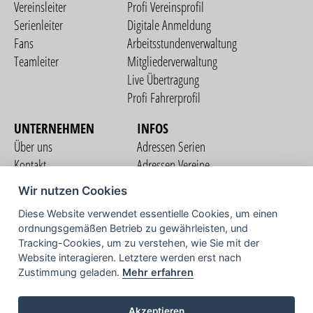
Vereinsleiter
Profi Vereinsprofil
Serienleiter
Digitale Anmeldung
Fans
Arbeitsstundenverwaltung
Teamleiter
Mitgliederverwaltung
Live Übertragung
Profi Fahrerprofil
UNTERNEHMEN
INFOS
Über uns
Adressen Serien
Kontakt
Adressen Vereine
Nutzungsbedingungen
Adressen Teams
Wir nutzen Cookies
Datenschutzerklärung
Streckenverzeichnis
Diese Website verwendet essentielle Cookies, um einen
Impressum
ordnungsgemäßen Betrieb zu gewährleisten, und
COMMUNITY
Tracking-Cookies, um zu verstehen, wie Sie mit der
Website interagieren. Letztere werden erst nach
Zustimmung geladen.
Mehr erfahren
TV
Akzeptieren