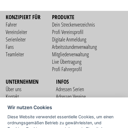
KONZIPIERT FÜR
PRODUKTE
Fahrer
Dein Streckenverzeichnis
Vereinsleiter
Profi Vereinsprofil
Serienleiter
Digitale Anmeldung
Fans
Arbeitsstundenverwaltung
Teamleiter
Mitgliederverwaltung
Live Übertragung
Profi Fahrerprofil
UNTERNEHMEN
INFOS
Über uns
Adressen Serien
Kontakt
Adressen Vereine
Nutzungsbedingungen
Adressen Teams
Wir nutzen Cookies
Datenschutzerklärung
Streckenverzeichnis
Diese Website verwendet essentielle Cookies, um einen
Impressum
COMMUNITY
ordnungsgemäßen Betrieb zu gewährleisten, und