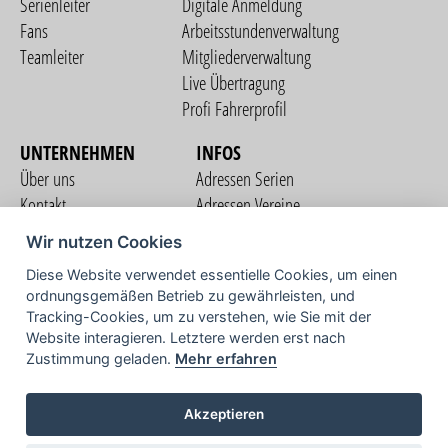
Serienleiter
Digitale Anmeldung
Fans
Arbeitsstundenverwaltung
Teamleiter
Mitgliederverwaltung
Live Übertragung
Profi Fahrerprofil
UNTERNEHMEN
INFOS
Über uns
Adressen Serien
Kontakt
Adressen Vereine
Nutzungsbedingungen
Adressen Teams
Wir nutzen Cookies
Datenschutzerklärung
Streckenverzeichnis
Diese Website verwendet essentielle Cookies, um einen
Impressum
ordnungsgemäßen Betrieb zu gewährleisten, und
COMMUNITY
Tracking-Cookies, um zu verstehen, wie Sie mit der
Website interagieren. Letztere werden erst nach
Zustimmung geladen.
Mehr erfahren
TV
Akzeptieren