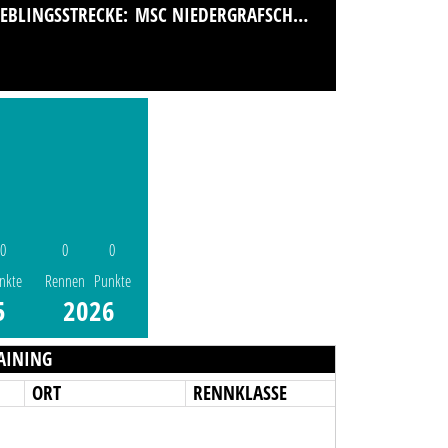
IEBLINGSSTRECKE:
MSC NIEDERGRAFSCHAFT IM ADAC
0
0
0
nkte
Rennen
Punkte
5
2026
AINING
ORT
RENNKLASSE