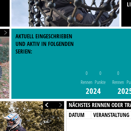
L
AKTUELL EINGESCHRIEBEN
UND AKTIV IN FOLGENDEN
SERIEN:
0
0
0
Rennen
Punkte
Rennen
Pu
2024
202
NÄCHSTES RENNEN ODER TR
DATUM
VERANSTALTUNG