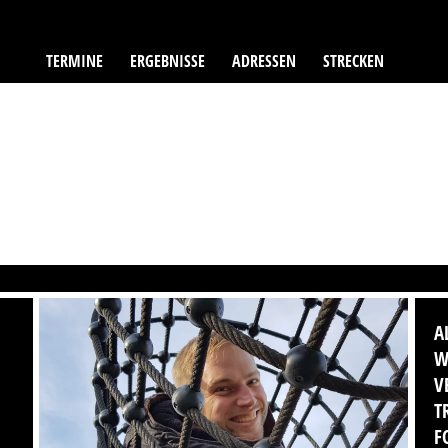
TERMINE
ERGEBNISSE
ADRESSEN
STRECKEN
A
W
V
T
F