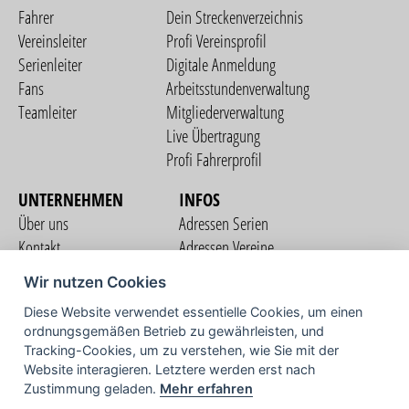
Fahrer
Dein Streckenverzeichnis
Vereinsleiter
Profi Vereinsprofil
Serienleiter
Digitale Anmeldung
Fans
Arbeitsstundenverwaltung
Teamleiter
Mitgliederverwaltung
Live Übertragung
Profi Fahrerprofil
UNTERNEHMEN
INFOS
Über uns
Adressen Serien
Kontakt
Adressen Vereine
Nutzungsbedingungen
Adressen Teams
Wir nutzen Cookies
Datenschutzerklärung
Streckenverzeichnis
Diese Website verwendet essentielle Cookies, um einen
Impressum
COMMUNITY
ordnungsgemäßen Betrieb zu gewährleisten, und
Tracking-Cookies, um zu verstehen, wie Sie mit der
Website interagieren. Letztere werden erst nach
Zustimmung geladen.
Mehr erfahren