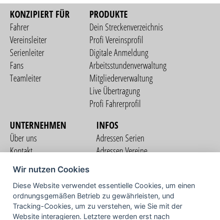
KONZIPIERT FÜR
PRODUKTE
Fahrer
Dein Streckenverzeichnis
Vereinsleiter
Profi Vereinsprofil
Serienleiter
Digitale Anmeldung
Fans
Arbeitsstundenverwaltung
Teamleiter
Mitgliederverwaltung
Live Übertragung
Profi Fahrerprofil
UNTERNEHMEN
INFOS
Über uns
Adressen Serien
Kontakt
Adressen Vereine
Nutzungsbedingungen
Adressen Teams
Wir nutzen Cookies
Datenschutzerklärung
Streckenverzeichnis
Diese Website verwendet essentielle Cookies, um einen
Impressum
COMMUNITY
ordnungsgemäßen Betrieb zu gewährleisten, und
Tracking-Cookies, um zu verstehen, wie Sie mit der
Website interagieren. Letztere werden erst nach