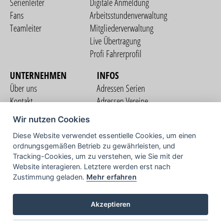
Serienleiter
Digitale Anmeldung
Fans
Arbeitsstundenverwaltung
Teamleiter
Mitgliederverwaltung
Live Übertragung
Profi Fahrerprofil
UNTERNEHMEN
INFOS
Über uns
Adressen Serien
Kontakt
Adressen Vereine
Nutzungsbedingungen
Adressen Teams
Wir nutzen Cookies
Datenschutzerklärung
Streckenverzeichnis
Diese Website verwendet essentielle Cookies, um einen
Impressum
ordnungsgemäßen Betrieb zu gewährleisten, und
COMMUNITY
Tracking-Cookies, um zu verstehen, wie Sie mit der
Website interagieren. Letztere werden erst nach
Zustimmung geladen.
Mehr erfahren
TV
Akzeptieren