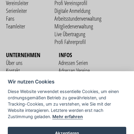
Vereinsleiter
Profi Vereinsprofil
Serienleiter
Digitale Anmeldung
Fans
Arbeitsstundenverwaltung
Teamleiter
Mitgliederverwaltung
Live Übertragung
Profi Fahrerprofil
UNTERNEHMEN
INFOS
Über uns
Adressen Serien
Kontakt
Adressen Vereine
Nutzungsbedingungen
Adressen Teams
Wir nutzen Cookies
Datenschutzerklärung
Streckenverzeichnis
Diese Website verwendet essentielle Cookies, um einen
Impressum
ordnungsgemäßen Betrieb zu gewährleisten, und
COMMUNITY
Tracking-Cookies, um zu verstehen, wie Sie mit der
Website interagieren. Letztere werden erst nach
Zustimmung geladen.
Mehr erfahren
TV
Akzeptieren