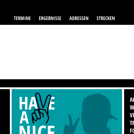
TERMINE
ERGEBNISSE
ADRESSEN
STRECKEN
A
W
V
T
F