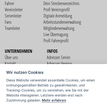
Fahrer
Dein Streckenverzeichnis
Vereinsleiter
Profi Vereinsprofil
Serienleiter
Digitale Anmeldung
Fans
Arbeitsstundenverwaltung
Teamleiter
Mitgliederverwaltung
Live Übertragung
Profi Fahrerprofil
UNTERNEHMEN
INFOS
Über uns
Adressen Serien
Kontakt
Adressen Vereine
Nutzungsbedingungen
Adressen Teams
Wir nutzen Cookies
Datenschutzerklärung
Streckenverzeichnis
Diese Website verwendet essentielle Cookies, um einen
Impressum
ordnungsgemäßen Betrieb zu gewährleisten, und
COMMUNITY
Tracking-Cookies, um zu verstehen, wie Sie mit der
Website interagieren. Letztere werden erst nach
Zustimmung geladen.
Mehr erfahren
TV