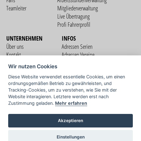
Fans
Arbeitsstundenverwaltung
Teamleiter
Mitgliederverwaltung
Live Übertragung
Profi Fahrerprofil
UNTERNEHMEN
INFOS
Über uns
Adressen Serien
Kontakt
Adressen Vereine
Nutzungsbedingungen
Adressen Teams
Wir nutzen Cookies
Datenschutzerklärung
Streckenverzeichnis
Diese Website verwendet essentielle Cookies, um einen
Impressum
ordnungsgemäßen Betrieb zu gewährleisten, und
COMMUNITY
Tracking-Cookies, um zu verstehen, wie Sie mit der
Website interagieren. Letztere werden erst nach
Zustimmung geladen.
Mehr erfahren
TV
Akzeptieren
Einstellungen