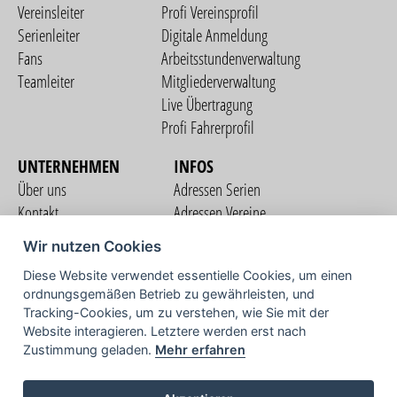
Vereinsleiter
Profi Vereinsprofil
Serienleiter
Digitale Anmeldung
Fans
Arbeitsstundenverwaltung
Teamleiter
Mitgliederverwaltung
Live Übertragung
Profi Fahrerprofil
UNTERNEHMEN
INFOS
Über uns
Adressen Serien
Kontakt
Adressen Vereine
Nutzungsbedingungen
Adressen Teams
Wir nutzen Cookies
Datenschutzerklärung
Streckenverzeichnis
Diese Website verwendet essentielle Cookies, um einen
Impressum
COMMUNITY
ordnungsgemäßen Betrieb zu gewährleisten, und
Tracking-Cookies, um zu verstehen, wie Sie mit der
Website interagieren. Letztere werden erst nach
Zustimmung geladen.
Mehr erfahren
TV