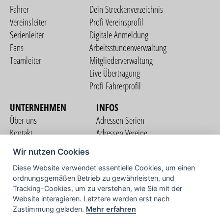
Fahrer
Dein Streckenverzeichnis
Vereinsleiter
Profi Vereinsprofil
Serienleiter
Digitale Anmeldung
Fans
Arbeitsstundenverwaltung
Teamleiter
Mitgliederverwaltung
Live Übertragung
Profi Fahrerprofil
UNTERNEHMEN
INFOS
Über uns
Adressen Serien
Kontakt
Adressen Vereine
Nutzungsbedingungen
Adressen Teams
Wir nutzen Cookies
Datenschutzerklärung
Streckenverzeichnis
Diese Website verwendet essentielle Cookies, um einen
Impressum
COMMUNITY
ordnungsgemäßen Betrieb zu gewährleisten, und
Tracking-Cookies, um zu verstehen, wie Sie mit der
Website interagieren. Letztere werden erst nach
Zustimmung geladen.
Mehr erfahren