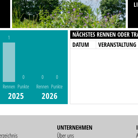
L
NÄCHSTES RENNEN ODER TR
1
DATUM
VERANSTALTUNG
0
0
0
Rennen
Punkte
Rennen
Punkte
2025
2026
UNTERNEHMEN
erzeichnis
Über uns