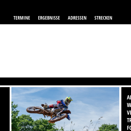
TERMINE
ERGEBNISSE
ADRESSEN
STRECKEN
A
W
V
T
F