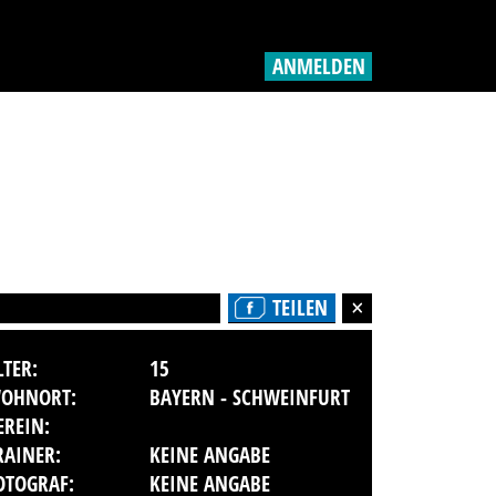
ANMELDEN
TEILEN
LTER:
15
OHNORT:
BAYERN - SCHWEINFURT
EREIN:
RAINER:
KEINE ANGABE
OTOGRAF:
KEINE ANGABE