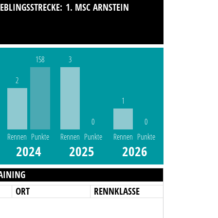
IEBLINGSSTRECKE:
1. MSC ARNSTEIN
158
3
2
1
0
0
Rennen
Punkte
Rennen
Punkte
Rennen
Punkte
2024
2025
2026
AINING
ORT
RENNKLASSE