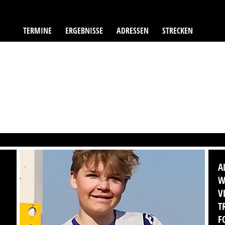
TERMINE
ERGEBNISSE
ADRESSEN
STRECKEN
A
W
V
T
F