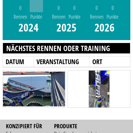
0
0
0
0
0
Rennen
Punkte
Rennen
Punkte
Rennen
Punkte
2024
2025
2026
NÄCHSTES RENNEN ODER TRAINING
DATUM
VERANSTALTUNG
ORT
KONZIPIERT FÜR
PRODUKTE