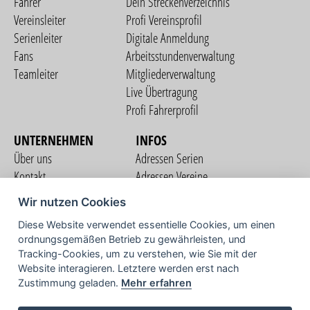
Fahrer
Dein Streckenverzeichnis
Vereinsleiter
Profi Vereinsprofil
Serienleiter
Digitale Anmeldung
Fans
Arbeitsstundenverwaltung
Teamleiter
Mitgliederverwaltung
Live Übertragung
Profi Fahrerprofil
UNTERNEHMEN
INFOS
Über uns
Adressen Serien
Kontakt
Adressen Vereine
Nutzungsbedingungen
Adressen Teams
Wir nutzen Cookies
Datenschutzerklärung
Streckenverzeichnis
Diese Website verwendet essentielle Cookies, um einen
Impressum
ordnungsgemäßen Betrieb zu gewährleisten, und
COMMUNITY
Tracking-Cookies, um zu verstehen, wie Sie mit der
Website interagieren. Letztere werden erst nach
Zustimmung geladen.
Mehr erfahren
TV